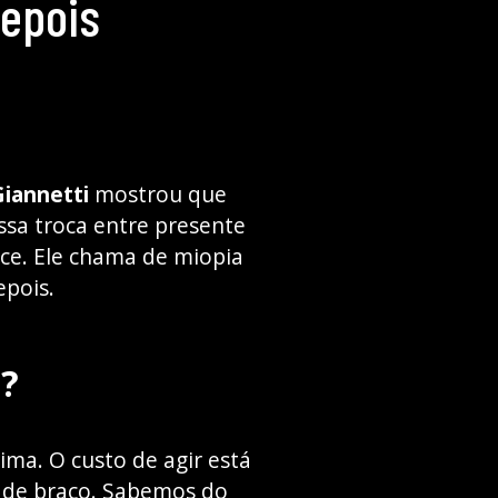
epois
iannetti
mostrou que
ssa troca entre presente
ce. Ele chama de miopia
epois.
a?
ima. O custo de agir está
a de braço. Sabemos do