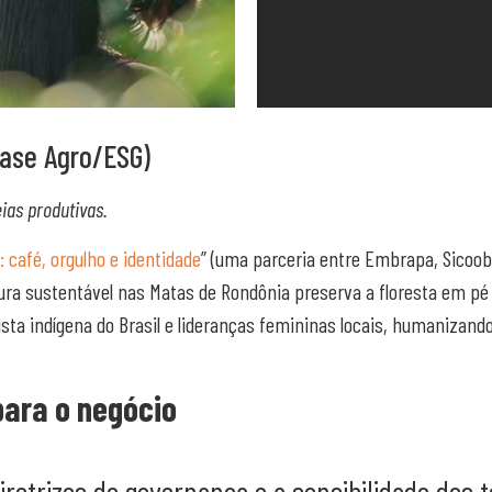
Case Agro/ESG)
ias produtivas.
café, orgulho e identidade
” (uma parceria entre Embrapa, Sicoob
ltura sustentável nas Matas de Rondônia preserva a floresta em p
sta indígena do Brasil e lideranças femininas locais, humanizan
para o negócio
etrizes de governança e a sensibilidade dos t