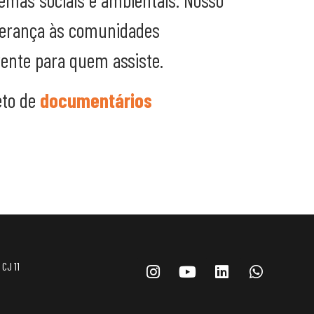
liderança às comunidades
vente para quem assiste.
eto de
documentários
 CJ 11