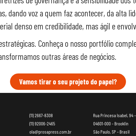
rtas, dando voz a quem faz acontecer, da alta 
rial denso em credibilidade, mas ágil e envol
estratégicas. Conheça o nosso portfólio compl
ansformamos outras áreas de negócios.
Vamos tirar o seu projeto do papel?
(11) 2667-8308
Rua Princesa Isabel, 94 –
(11) 92006-2465
04601-000 – Brooklin
ola@prosapress.com.br
São Paulo, SP – Brasil