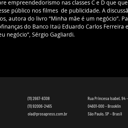
bre empreendedorismo nas classes C e D que qu
sse público nos filmes de publicidade. A discuss
ssos, autora do livro “Minha mãe é um negócio”. P
inanças do Banco Itaú Eduardo Carlos Ferreira e
u negócio”, Sérgio Gagliardi.
(11) 2667-8308
Rua Princesa Isabel, 94 –
(11) 92006-2465
04601-000 – Brooklin
ola@prosapress.com.br
São Paulo, SP – Brasil