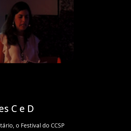
es C e D
ário, o Festival do CCSP