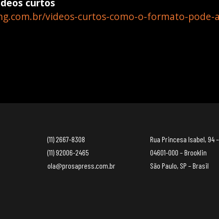
ídeos curtos
g.com.br/videos-curtos-como-o-formato-pode-a
(11) 2667-8308
Rua Princesa Isabel, 94 –
(11) 92006-2465
04601-000 – Brooklin
ola@prosapress.com.br
São Paulo, SP – Brasil