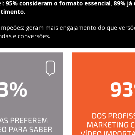
el:
95% consideram o formato essencial
,
89% já 
estimento
.
campeões: geram mais engajamento do que versões
ndas e conversões.