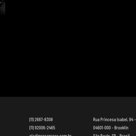
(11) 2667-8308
Rua Princesa Isabel, 94 –
(11) 92006-2465
04601-000 – Brooklin
ola@prosapress.com.br
São Paulo, SP – Brasil