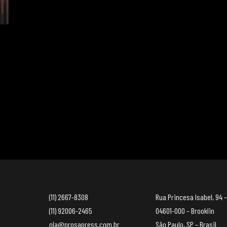
(11) 2667-8308
Rua Princesa Isabel, 94 –
(11) 92006-2465
04601-000 – Brooklin
ola@prosapress.com.br
São Paulo, SP – Brasil