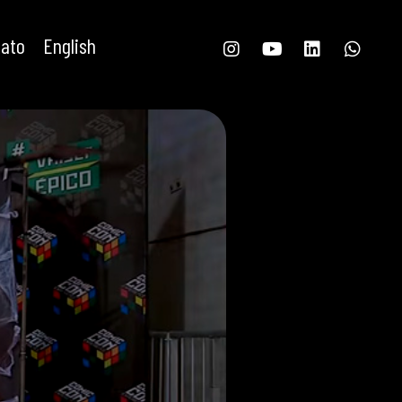
tato
English