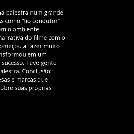
uma palestra num grande
ss como “fio condutor”
 com o ambiente
narrativa do filme com o
começou a fazer muito
ransformou em um
m sucesso. Teve gente
alestra. Conclusão:
esas e marcas que
sobre suas próprias