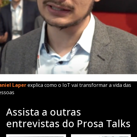
aniel Laper
explica como o IoT vai transformar a vida das
essoas
Assista a outras
entrevistas do Prosa Talks