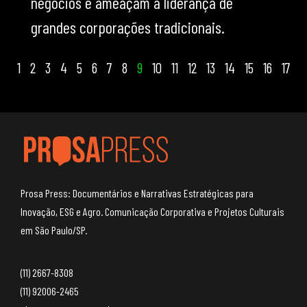
negócios e ameaçam a liderança de
grandes corporações tradicionais.
1
2
3
4
5
6
7
8
9
10
11
12
13
14
15
16
17
Prosa Press: Documentários e Narrativas Estratégicas para
Inovação, ESG e Agro. Comunicação Corporativa e Projetos Culturais
em São Paulo/SP.
(11) 2667-8308
(11) 92006-2465